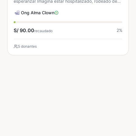
esperanza! Imagina estar hospitalizado, rodeado de
incertidumbre y miedo… Ahora, imagina que entra un
Ong Alma Clown
payas...
S/ 90.00
2
%
recaudado
5 donantes