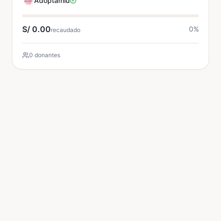
Adoptamiu
S/ 0.00
0
%
recaudado
0 donantes