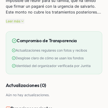
imposible de reunir para su familia, que ha tenido
que firmar un pagaré con la urgencia de salvarlo.
Este monto no cubre los tratamientos posteriores.
Clamamos a la solidaridad de la comunidad, amigos
Leer más
y hermanos en la fe para ayudarnos a cubrir estos
gastos médicos y salvar la vida de Ángel Fabián.
¡Cada apoyo y oración cuenta!
Compromiso de Transparencia
Actualizaciones regulares con fotos y recibos
Desglose claro de cómo se usan los fondos
Identidad del organizador verificada por Juntta
Actualizaciones (0)
Aún no hay actualizaciones.