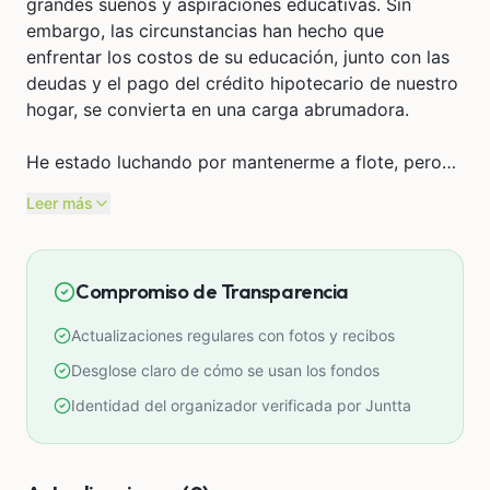
grandes sueños y aspiraciones educativas. Sin
embargo, las circunstancias han hecho que
enfrentar los costos de su educación, junto con las
deudas y el pago del crédito hipotecario de nuestro
hogar, se convierta en una carga abrumadora.
He estado luchando por mantenerme a flote, pero
las dificultades financieras han superado mis
Leer más
fuerzas. Cada día es un reto, y lo último que quiero
es que mi hija se vea afectada por esta situación. Si
no logro reunir el dinero necesario, corremos el
Compromiso de Transparencia
riesgo de perder nuestro departamento, lo que
agravaría aún más nuestra precariedad.
Actualizaciones regulares con fotos y recibos
Es por eso que estoy organizando esta junta de
Desglose claro de cómo se usan los fondos
dinero. Cada contribución, sin importar cuán
Identidad del organizador verificada por Juntta
pequeña, puede marcar una gran diferencia en
nuestras vidas. Su apoyo no solo nos ayudará a
cubrir los gastos educativos, sino que también nos