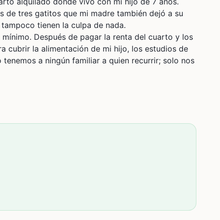
arto alquilado donde vivo con mi hijo de 7 años.
 de tres gatitos que mi madre también dejó a su
 tampoco tienen la culpa de nada.
 mínimo. Después de pagar la renta del cuarto y los
a cubrir la alimentación de mi hijo, los estudios de
tenemos a ningún familiar a quien recurrir; solo nos
quiler para no perder nuestro techo.
ene para mi hijo y mi hermana.
 mientras les busco un hogar responsable o logro
 una esperanza para que mi hermana y mi hijo
eguro donde dormir. Si no puedes donar, te
historia.
d.