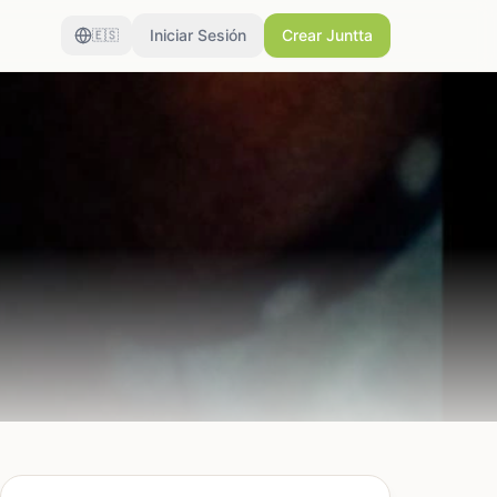
Iniciar Sesión
Crear Juntta
🇪🇸