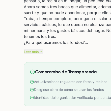
pensarlo, la recibí en mi hogar, un pequeño cu
Ahora somos tres bocas que alimentar, además
suerte y que no pude abandonar, porque ellos
Trabajo tiempo completo, pero gano el salario
servicios básicos, lo que queda no alcanza par
mi hermana y los gastos básicos del hogar. No 
tenemos los tres.
¿Para qué usaremos los fondos?
Asegurar el pago de los próximos meses de al
Leer más
Comprar alimentos básicos y artículos de higi
Cubrir los gastos escolares de los niños.
Comprar alimento para los gatitos rescatados
Compromiso de Transparencia
estabilizarme.
Cualquier ayuda, por pequeña que parezca, es
Actualizaciones regulares con fotos y recibos
puedan tener un plato de comida y un lugar s
agradezco de corazón que compartas nuestra 
Desglose claro de cómo se usan los fondos
Muchas gracias por leernos y por tu humanida
Identidad del organizador verificada por Juntta