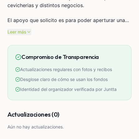
cevicherias y distintos negocios.
El apoyo que solicito es para poder aperturar una
pequeña tienda o espacio donde mi esposo y yo
Leer más
podamos también vender los cuadros qué pintamos,
podamos recibir pedidos y así más gente nos
conozca.
Compromiso de Transparencia
Estaré infinitamente agradecida de recibir su apoyo
Actualizaciones regulares con fotos y recibos
para que podamos crecer...
Desglose claro de cómo se usan los fondos
Identidad del organizador verificada por Juntta
Actualizaciones (0)
Aún no hay actualizaciones.