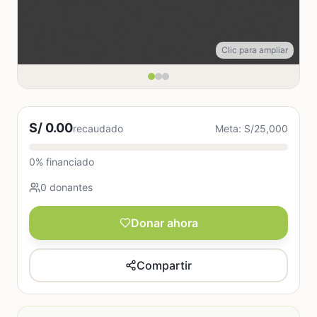
Clic para ampliar
S/ 0.00
recaudado
Meta: S/25,000
0% financiado
0 donantes
Donar ahora
Compartir