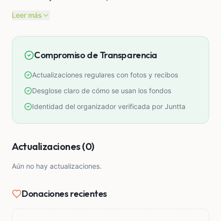
oportunidades personales y profesionales de cada
Leer más
niño, con el fin de que puedan optar a un futuro
mejor.
Compromiso de Transparencia
Este proyecto está dirigido a los niños del Centro
Poblado de Kiteni, distrito de Echarati, La
Actualizaciones regulares con fotos y recibos
Convención – Cusco.
Desglose claro de cómo se usan los fondos
¡Todos tenemos potencial para desarrollar nuestros
Identidad del organizador verificada por Juntta
talentos, y todos debemos tener oportunidades
para hacerlo!
Actualizaciones (0)
Aún no hay actualizaciones.
Donaciones recientes