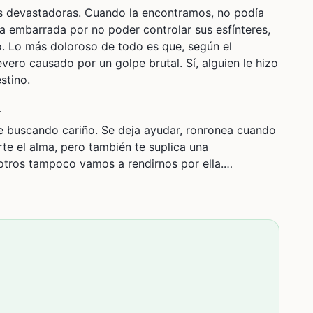
es devastadoras. Cuando la encontramos, no podía
ba embarrada por no poder controlar sus esfínteres,
gro. Lo más doloroso de todo es que, según el
evero causado por un golpe brutal. Sí, alguien le hizo
stino.
r
ue buscando cariño. Se deja ayudar, ronronea cuando
rte el alma, pero también te suplica una
otros tampoco vamos a rendirnos por ella.
diagnóstico fue claro: Paulina necesita una cirugía
intervención especializada que busca aliviar la
n es su única oportunidad para dejar de sufrir, y si
arse aún más.
ecuperación digna, necesitamos cubrir: