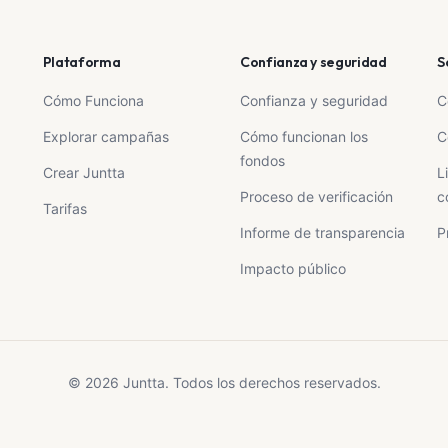
su historia.
Plataforma
Confianza y seguridad
S
ero sí cambia el mundo de ese ser que salvas."
Cómo Funciona
Confianza y seguridad
C
por ayudar.
Explorar campañas
Cómo funcionan los
C
ndo más compasivo 💕
fondos
Crear Juntta
L
Proceso de verificación
c
Tarifas
Informe de transparencia
P
Impacto público
© 2026 Juntta. Todos los derechos reservados.