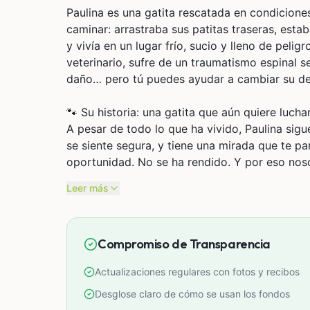
Paulina es una gatita rescatada en condicion
caminar: arrastraba sus patitas traseras, esta
y vivía en un lugar frío, sucio y lleno de peli
veterinario, sufre de un traumatismo espinal s
daño… pero tú puedes ayudar a cambiar su de
🐾 Su historia: una gatita que aún quiere lucha
A pesar de todo lo que ha vivido, Paulina sig
se siente segura, y tiene una mirada que te pa
oportunidad. No se ha rendido. Y por eso nos
Leer más
Tras una primera evaluación y radiografías, el 
llamada hemilaminectomía descompresiva, una 
presión sobre su médula espinal. Esta operació
Compromiso de Transparencia
no la recibe pronto, su estado puede deterior
Actualizaciones regulares con fotos y recibos
🧾 ¿Qué necesita Paulina ahora?
Para poder operar a Paulina y brindarle una r
Desglose claro de cómo se usan los fondos