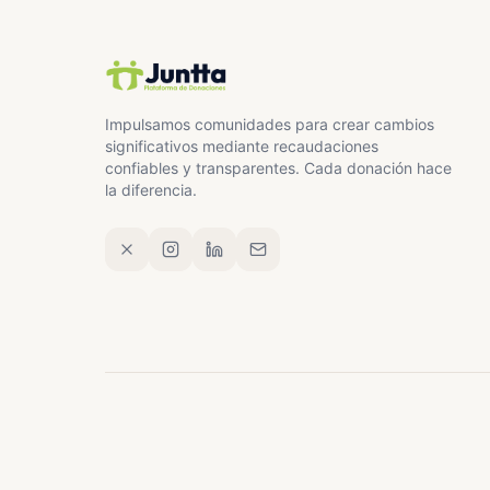
Hoy necesita de nosotros. Ayúdanos a cambiar 
"Salvar una vida no cambia el mundo entero, p
Impulsamos comunidades para crear cambios
Gracias de corazón por leer, por compartir y 
significativos mediante recaudaciones
Por Paulina, por su nueva vida… y por un mu
confiables y transparentes. Cada donación hace
la diferencia.