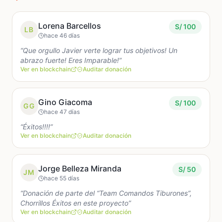
etapa de postproducción: edición, diseño y mezcla
de sonido, colorización, música, marketing y
distribución. Estos procesos son fundamentales
Lorena Barcellos
S/ 100
LB
para que Olaya: La Película pueda llegar al público
hace 46 días
con la calidad necesaria para emocionar, inspirar y
“Que orgullo Javier verte lograr tus objetivos! Un
representar dignamente al cine peruano.
abrazo fuerte! Eres Imparable!”
Ver en blockchain
Auditar donación
Creemos profundamente que esta película puede
tener un impacto importante en el país. En una
Gino Giacoma
S/ 100
GG
época donde necesitamos más historias que unan
hace 47 días
generaciones, rescaten valores familiares y nos
“Éxitos!!!!”
recuerden el poder de la perseverancia y la
Ver en blockchain
Auditar donación
identidad peruana, Olaya busca convertirse en una
obra que inspire a jóvenes, familias y futuras
generaciones de cineastas.
Jorge Belleza Miranda
S/ 50
JM
hace 55 días
Cada aporte, grande o pequeño, significa
“Donación de parte del “Team Comandos Tiburones”,
muchísimo para nosotros. No solo estarán
Chorrillos Éxitos en este proyecto”
Ver en blockchain
Auditar donación
ayudando a terminar una película; estarán ayudando