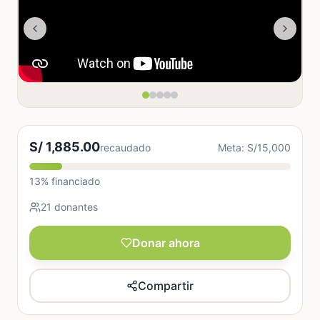
S/ 1,885.00
recaudado
Meta: S/15,000
13% financiado
21 donantes
Donar ahora
Compartir