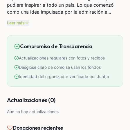
pudiera inspirar a todo un país. Lo que comenzó
como una idea impulsada por la admiración a
nuestro pasado y a nuestros héroes, hoy se ha
Leer más
convertido en una producción que ya logró superar
una de las etapas más difíciles: el rodaje.
Compromiso de Transparencia
Con muchísimo sacrificio, esfuerzo independiente y
el apoyo de personas que creyeron en este sueño
Actualizaciones regulares con fotos y recibos
desde el inicio, logramos filmar la película. Sin
embargo, como sucede en muchas producciones
Desglose claro de cómo se usan los fondos
independientes peruanas, durante el proceso
Identidad del organizador verificada por Juntta
aparecieron imprevistos y costos adicionales que no
estaban contemplados inicialmente. A pesar de
haber llegado tan lejos, todavía necesitamos apoyo
Actualizaciones (0)
para poder terminar la película de la manera que
esta historia merece.
Aún no hay actualizaciones.
Hoy estamos recaudando fondos para culminar la
Donaciones recientes