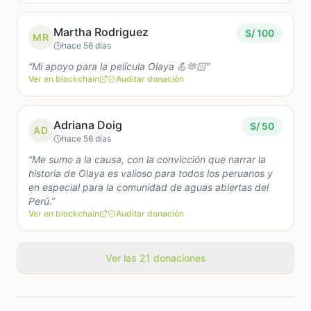
a demostrar que el cine peruano independiente sí
puede salir adelante cuando las personas se unen
Martha Rodriguez
S/ 100
MR
detrás de una historia con corazón.
hace 56 días
“Mi apoyo para la película Olaya 💪🫶🏻”
Queremos invitarte a ser parte de este sueño.
Ver en blockchain
Auditar donación
Acompáñanos en el último tramo de este viaje y
ayúdanos a llevar Olaya: La Película hasta la
pantalla.
Adriana Doig
S/ 50
AD
hace 56 días
Porque esta historia no solo es nuestra.
“Me sumo a la causa, con la convicción que narrar la
También puede ser parte de todos los peruanos.
historia de Olaya es valioso para todos los peruanos y
en especial para la comunidad de aguas abiertas del
Perú.”
Ver en blockchain
Auditar donación
Ver las 21 donaciones