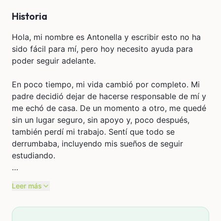
Historia
Hola, mi nombre es Antonella y escribir esto no ha
sido fácil para mí, pero hoy necesito ayuda para
poder seguir adelante.
En poco tiempo, mi vida cambió por completo. Mi
padre decidió dejar de hacerse responsable de mí y
me echó de casa. De un momento a otro, me quedé
sin un lugar seguro, sin apoyo y, poco después,
también perdí mi trabajo. Sentí que todo se
derrumbaba, incluyendo mis sueños de seguir
estudiando.
Aun así, no me rendí. Con mucho esfuerzo, logré
Leer más
continuar mi educación en una universidad estatal,
aferrándome a lo único que siento que puede
cambiar mi futuro: mis estudios. Pero la realidad es