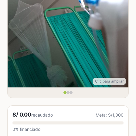
Clic para ampliar
S/ 0.00
recaudado
Meta: S/1,000
0% financiado