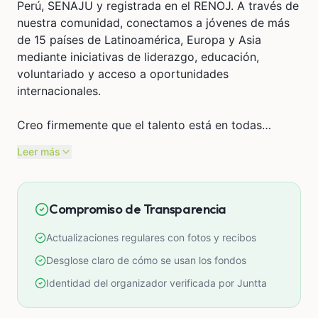
Perú, SENAJU y registrada en el RENOJ. A través de
nuestra comunidad, conectamos a jóvenes de más
de 15 países de Latinoamérica, Europa y Asia
mediante iniciativas de liderazgo, educación,
voluntariado y acceso a oportunidades
internacionales.
Creo firmemente que el talento está en todas
partes, pero las oportunidades no. Por ello, desde
Leer más
hace varios años trabajo para acercar experiencias
de formación, liderazgo y crecimiento a jóvenes
que, al igual que yo, buscan generar un impacto
Compromiso de Transparencia
positivo en sus comunidades y construir un mejor
futuro para nuestro país.
Actualizaciones regulares con fotos y recibos
Recientemente fui seleccionada para participar en el
Desglose claro de cómo se usan los fondos
Yale International Relations Leadership Institute, un
Identidad del organizador verificada por Juntta
prestigioso programa internacional que se
desarrollará de manera presencial en Yale