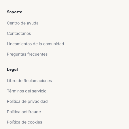
condiciones.
Soporte
Comisión de la plataforma y fondo de imprevistos –
S/ 1,000 (8.5%)”
Centro de ayuda
👉 Incluye la comisión de la plataforma (5%) y un
Contáctanos
pequeño fondo de respaldo para cubrir movilidad y
cualquier imprevisto.”
Lineamientos de la comunidad
Preguntas frecuentes
Legal
Libro de Reclamaciones
Términos del servicio
Política de privacidad
Política antifraude
Política de cookies