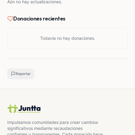
Aún no hay actualizaciones.
Efesios 3:20🔥
Donaciones recientes
Dios tiene poder para hacer mucho más de lo que le
pedimos. ¡Ni siquiera podemos imaginar lo que Dios
puede hacer para ayudarnos con su poder! ¡A él sea
Todavía no hay donaciones.
la gloria en la iglesia y en Cristo Jesús por todas las
generaciones, por los siglos de los siglos! Amén.
Reportar
Impulsamos comunidades para crear cambios
significativos mediante recaudaciones
confiables y transparentes. Cada donación hace