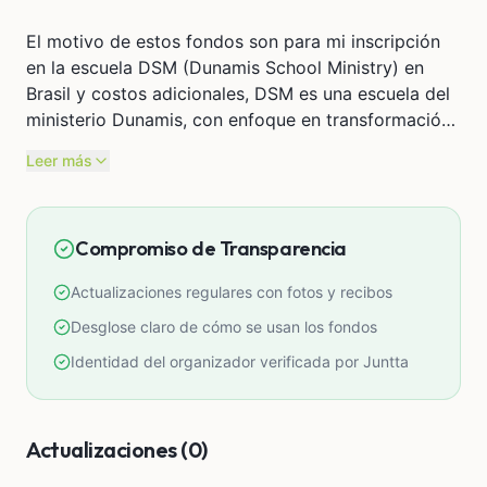
El motivo de estos fondos son para mi inscripción
en la escuela DSM (Dunamis School Ministry) en
Brasil y costos adicionales, DSM es una escuela del
ministerio Dunamis, con enfoque en transformación
personal y liderazgo sobrenatural, capacitando y
Leer más
formando líderes para el cumplimiento de su
llamado con excelencia, que impacten las esferas de
la sociedad, la iglesia y las naciones.
Compromiso de Transparencia
Actualizaciones regulares con fotos y recibos
Me alegra mucho de que puedas ser parte de estos
pasos de fe que estoy dando en prepararme para
Desglose claro de cómo se usan los fondos
dar gloria y servicio a Dios en los lugares a donde El
Identidad del organizador verificada por Juntta
me lleve por su gracia, que Dios te bendiga y
multiplique lo que estas sembrando en gran manera.
🙏🏼
Actualizaciones (0)
https://www.instagram.com/dunamis_school/