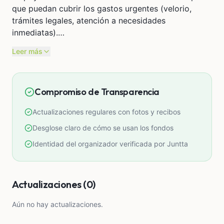
que puedan cubrir los gastos urgentes (velorio,
trámites legales, atención a necesidades
inmediatas).
- Mantener viva la causa por justicia, memoria y
Leer más
transparencia, para que casos como este no queden
impunes.
Compromiso de Transparencia
Tu donación, por más pequeña que sea, será
significativa:
Actualizaciones regulares con fotos y recibos
- Ayudará con costos de ceremonia funeraria y
Desglose claro de cómo se usan los fondos
sepelio
Identidad del organizador verificada por Juntta
- Apoyará los trámites legales que la familia decida
emprender
- Permitirá visibilizar el caso, difundir
Actualizaciones (0)
actualizaciones y mantener vivo el reclamo
ciudadano
Aún no hay actualizaciones.