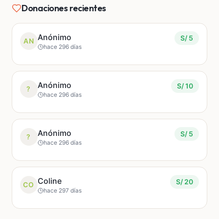
Además de tu aporte, te pedimos que compartas
Donaciones recientes
esta campaña. Entre más personas sepan lo
sucedido, mayor fuerza tendremos para exigir
justicia y recordar la memoria de Mauricio.
Anónimo
S/ 5
AN
hace 296 días
Mantendremos actualizaciones periódicas para
mostrar el uso de los fondos y los avances
relacionados al caso.
Anónimo
S/ 10
?
hace 296 días
Gracias por acompañarnos en este momento tan
doloroso.
Anónimo
S/ 5
?
— Familia, amigos y comunidad de Mauricio
hace 296 días
Coline
S/ 20
CO
hace 297 días