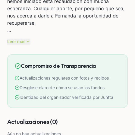
hemos iniciado esta recaudación con mucha
esperanza. Cualquier aporte, por pequeño que sea,
nos acerca a darle a Fernanda la oportunidad de
recuperarse.
Si no puedes apoyar económicamente, compartir
Leer más
este mensaje también nos ayuda muchísimo.
Gracias de corazón por su solidaridad, sus
Compromiso de Transparencia
oraciones y por acompañarnos en este momento
tan importante.
Actualizaciones regulares con fotos y recibos
- Yape o Plin: 943947774
Desglose claro de cómo se usan los fondos
- Cuenta Simple Soles en Interbank: 439
Identidad del organizador verificada por Juntta
3174578017
- CCI en Interbank: 00343901317457801774
Actualizaciones (0)
- Cuenta en dólares Interbank: 898 3256408121
Aún no hay actualizaciones.