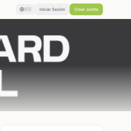
Iniciar Sesión
Crear Juntta
🇪🇸