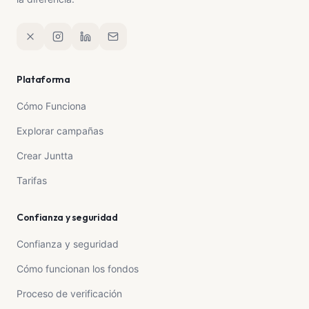
tome el tiempo de leer mi historia y comprender
nuestra situación. Que Dios bendiga
abundantemente a quienes puedan tendernos una
mano y multiplique toda la bondad que nazca de
sus corazones.
Plataforma
Cómo Funciona
Explorar campañas
Crear Juntta
Tarifas
Confianza y seguridad
Confianza y seguridad
Cómo funcionan los fondos
Proceso de verificación