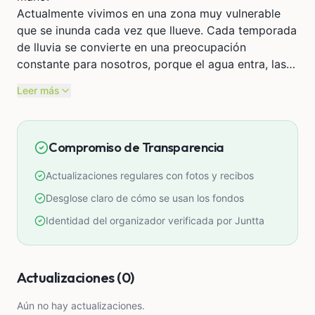
Actualmente vivimos en una zona muy vulnerable
que se inunda cada vez que llueve. Cada temporada
de lluvia se convierte en una preocupación
constante para nosotros, porque el agua entra, las
cosas se dañan y vivimos con miedo e
Leer más
incertidumbre. Muchas veces hemos pasado noches
enteras sin poder descansar tranquilos, pendientes
de que el agua no siga subiendo o de que nuestras
Compromiso de Transparencia
pocas pertenencias no se pierdan. Vivir así es muy
difícil, especialmente cuando uno solo desea
Actualizaciones regulares con fotos y recibos
proteger a su familia y darle un lugar digno donde
vivir.
Desglose claro de cómo se usan los fondos
A pesar de todas las dificultades, nunca hemos
Identidad del organizador verificada por Juntta
dejado de luchar. He trabajado y he tratado de
ahorrar poco a poco con mucho esfuerzo y
sacrificio, dejando de lado muchas necesidades
Actualizaciones (0)
personales para intentar construir un futuro mejor.
Sin embargo, por motivos económicos y por los
Aún no hay actualizaciones.