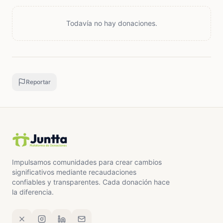
situaciones que se salen de mis manos. Les
agradecería de corazón su granito de arena para yo
Todavía no hay donaciones.
esté año poder mejorar mi salud y así estar más
tranquila a nivel psicológico besos desde peru. Les
aclaro todo esto es comprobable tengo mis
estudios médicos gracias por su atención.
Reportar
Impulsamos comunidades para crear cambios
significativos mediante recaudaciones
confiables y transparentes. Cada donación hace
la diferencia.