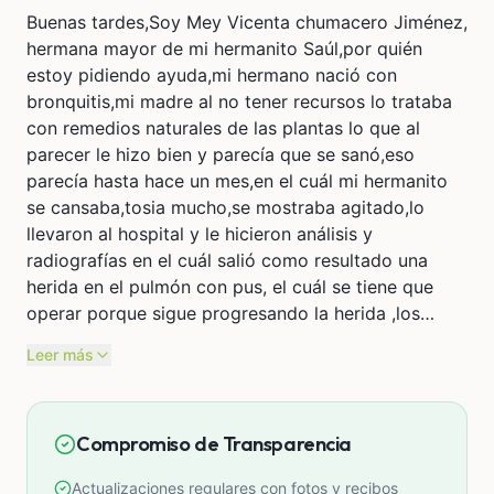
Buenas tardes,Soy Mey Vicenta chumacero Jiménez,
hermana mayor de mi hermanito Saúl,por quién
estoy pidiendo ayuda,mi hermano nació con
bronquitis,mi madre al no tener recursos lo trataba
con remedios naturales de las plantas lo que al
parecer le hizo bien y parecía que se sanó,eso
parecía hasta hace un mes,en el cuál mi hermanito
se cansaba,tosia mucho,se mostraba agitado,lo
llevaron al hospital y le hicieron análisis y
radiografías en el cuál salió como resultado una
herida en el pulmón con pus, el cuál se tiene que
operar porque sigue progresando la herida ,los
doctores dicen que se tendrá que retirar el pulmón
Leer más
que tiene la herida,mi familia no cuenta con los
recursos necesarios para la operación y gastos ya
que somos personas pobres ,mi hermanito es un
Compromiso de Transparencia
buen muchacho, obediente y trabajador,pido a Dios
y a ustedes personas de buen corazón,con lo poco
Actualizaciones regulares con fotos y recibos