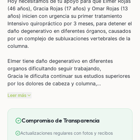
Hoy necesitamos de tu apoyo para que Elmer Rojas
(46 años), Gracia Rojas (17 años) y Omar Rojas (13
años) inicien con urgencia su primer tratamiento
Intensivo quiropráctico por 3 meses, para detener el
daño degenerativo en diferentes órganos, causados
por un complejo de subluxaciones vertebrales de la
columna.
Elmer tiene daño degenerativo en diferentes
organos dificultando seguir trabajando,
Gracia le dificulta continuar sus estudios superiores
por los dolores de cabeza y columna,
Omar Rojas tiene problemas para estudiar y
Leer más
concentrarse por dolores en la columna.
Cada tratamiento intensivo es por 03 meses y el
Compromiso de Transparencia
costo es de S/3,400 por persona
Actualizaciones regulares con fotos y recibos
Para Elmer Rojas y Omar Rojas el tratamiento