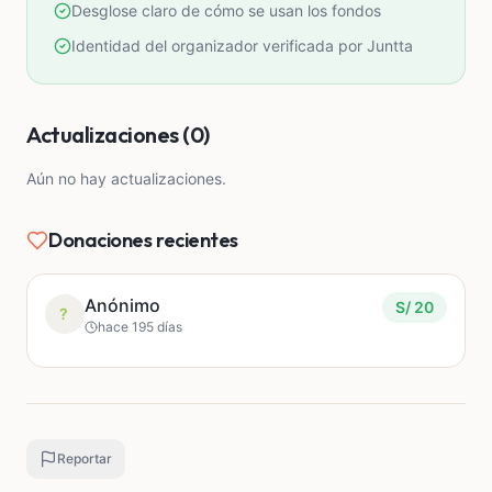
completo es por 01 año,
Desglose claro de cómo se usan los fondos
Y para Gracia Rojas el tratamiento completo es por
Identidad del organizador verificada por Juntta
09 meses.
Agradecida a Dios por la familia que tengo.
Actualizaciones (0)
Dios bendiga tu familia y tu colaboración.
Aún no hay actualizaciones.
Donaciones recientes
Anónimo
S/ 20
?
hace 195 días
Reportar