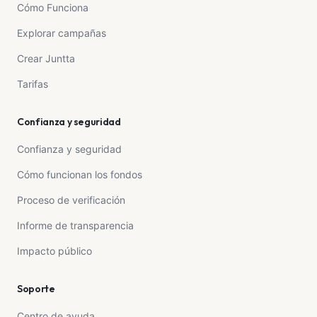
Cómo Funciona
Dona ahora. Cada minuto cuenta. Cada aporte salva
Explorar campañas
vidas.
Crear Juntta
Tarifas
Confianza y seguridad
Confianza y seguridad
Cómo funcionan los fondos
Proceso de verificación
Informe de transparencia
Impacto público
Soporte
Centro de ayuda