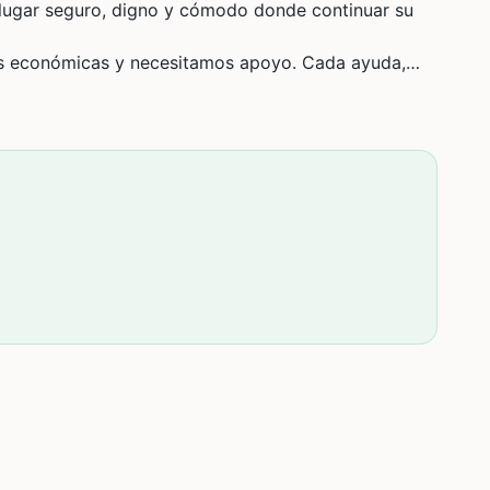
n lugar seguro, digno y cómodo donde continuar su
s económicas y necesitamos apoyo. Cada ayuda,
para que mi mamá pueda tener la tranquilidad que
causa tan importante para nuestra familia. 🙏