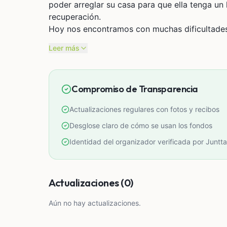
poder arreglar su casa para que ella tenga u
recuperación.
Hoy nos encontramos con muchas dificultade
por pequeña que sea, será un alivio inmenso 
Leer más
merece después de todo lo que ha pasado.
Gracias por acompañarnos y ser parte de esta 
Compromiso de Transparencia
Actualizaciones regulares con fotos y recibos
Desglose claro de cómo se usan los fondos
Identidad del organizador verificada por Juntta
Actualizaciones (0)
Aún no hay actualizaciones.