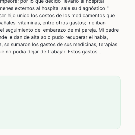
mpeora; por lo que decido llevarlo al hospital
enes externos al hospital sale su diagnóstico "
l ser hijo unico los costos de los medicamentos que
pañales, vitaminas, entre otros gastos; me iban
 el seguimiento del embarazo de mi pareja. Mi padre
de le dan de alta solo pudo recuperar el habla,
 se sumaron los gastos de sus medicinas, terapias
ue no podia dejar de trabajar. Estos gastos
he tenido que vender varias de mis cosas, trabajar
omo buen peruano.