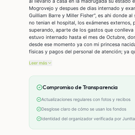
al llevarlo a casa en la madrugada su estado e
Mogrovejo y despues de dias internado y exam
Guilliam Barre y Miller Fisher", es ahi donde a
no tenian el hospital, los exámenes externos, 
superando, aparte de los gastos que conlleva
estuvo internado hasta el mes de Octubre, don
desde ese momento ya con mi princesa nacida,
físicas y pagos del personal de atención; ya q
sobrepasan por mucho lo que gano por lo que 
Leer más
en 2 empleos, en fin... Hay que buscarsela c
Compromiso de Transparencia
Actualizaciones regulares con fotos y recibos
Desglose claro de cómo se usan los fondos
Identidad del organizador verificada por Juntta