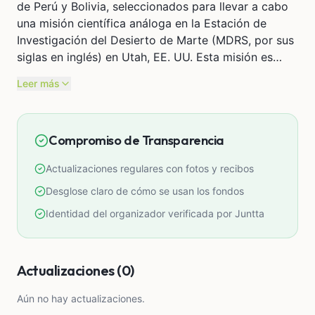
de Perú y Bolivia, seleccionados para llevar a cabo
una misión científica análoga en la Estación de
Investigación del Desierto de Marte (MDRS, por sus
siglas en inglés) en Utah, EE. UU. Esta misión es
organizada por el Capítulo Peruano de The Mars
Leer más
Society y representa el tan esperado retorno de la
participación peruana en misiones MDRS desde el
año 2018.
Compromiso de Transparencia
Pero esto es más que una misión: es una historia de
Actualizaciones regulares con fotos y recibos
resiliencia, colaboración y ambición.
Desglose claro de cómo se usan los fondos
Venimos de una región donde el acceso a
Identidad del organizador verificada por Juntta
oportunidades en el sector espacial sigue siendo
limitado. Sin embargo, gracias a años de
dedicación, investigación y colaboración
Actualizaciones (0)
internacional, hemos ganado la oportunidad de
contribuir al futuro de la exploración espacial. En la
Aún no hay actualizaciones.
MDRS, realizaremos investigaciones en áreas como