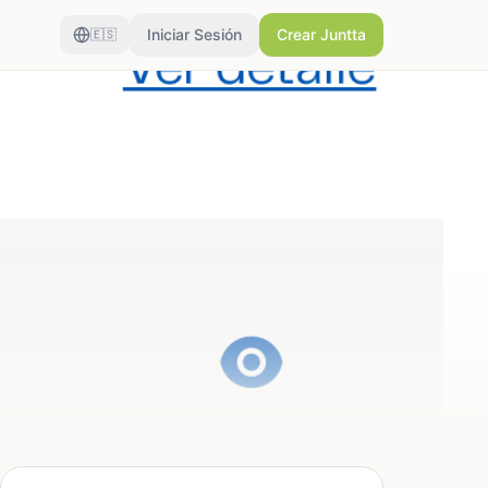
Iniciar Sesión
Crear Juntta
🇪🇸