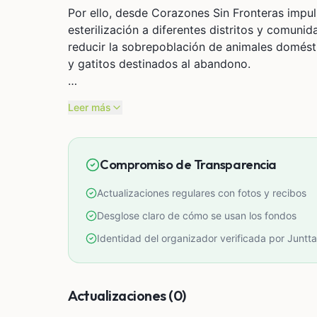
Por ello, desde Corazones Sin Fronteras impu
esterilización a diferentes distritos y comun
reducir la sobrepoblación de animales domésti
y gatitos destinados al abandono.
Creemos que cada vida merece respeto, cuidad
Leer más
esterilización no solo evita el sufrimiento fut
construir comunidades más responsables, seg
Compromiso de Transparencia
Sin embargo, esta labor no podemos realizarl
instituciones y empresas comprometidas con e
Actualizaciones regulares con fotos y recibos
más lugares, atender a más animales y seguir
Desglose claro de cómo se usan los fondos
Hoy te invitamos a ser parte del cambio. Porq
Identidad del organizador verificada por Juntta
sufrimiento y construir un futuro donde ningún
Cada aporte cuenta. Cada esterilización salva
Actualizaciones (0)