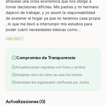
atravesó una crisis económica que nos obligó a
tomar decisiones difíciles. Mis padres y mi hermano
dejaron de trabajar, y yo asumí la responsabilidad
de sostener el hogar ya que no tenemos casa propia
, lo que me llevó a interrumpir mis estudios para
poder cubrir necesidades básicas como
alimentación y vivienda.
Leer más
Hoy he retomado mi camino con mucho esfuerzo y
ya me encuentro en el séptimo ciclo de enfermería.
Solo me falta un año y medio para culminar mi
Compromiso de Transparencia
carrera e iniciar mi internado en 2027. Sin embargo,
la exigencia de los horarios rotativos de la
Actualizaciones regulares con fotos y recibos
universidad me impide conseguir un trabajo estable
que me permita sostener mis estudios, y
Desglose claro de cómo se usan los fondos
actualmente tengo tres meses de deuda académica.
Identidad del organizador verificada por Juntta
Mi mayor temor es tener que abandonar
nuevamente mis estudios, no solo por mí, sino por el
compromiso que tengo con mi familia y con las
Actualizaciones (0)
personas a las que quiero servir como bombero y