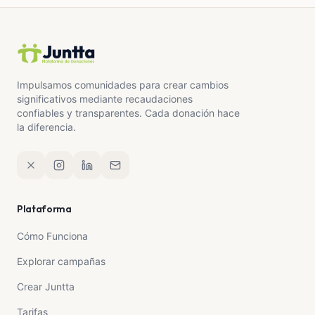
llegue a más personas.
Con mucha fe esperamos que Dios toque corazones
buenos y podamos seguir teniendo a nuestra mamá
con nosotras.
Impulsamos comunidades para crear cambios
significativos mediante recaudaciones
Gracias por leernos y acompañarnos en esta lucha.
confiables y transparentes. Cada donación hace
❤️
la diferencia.
Plataforma
Cómo Funciona
Explorar campañas
Crear Juntta
Tarifas