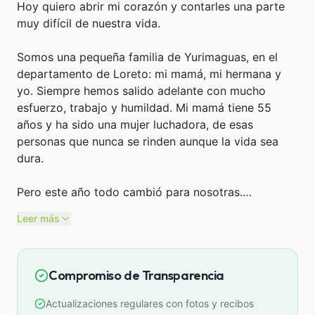
Hoy quiero abrir mi corazón y contarles una parte
muy difícil de nuestra vida.
Somos una pequeña familia de Yurimaguas, en el
departamento de Loreto: mi mamá, mi hermana y
yo. Siempre hemos salido adelante con mucho
esfuerzo, trabajo y humildad. Mi mamá tiene 55
años y ha sido una mujer luchadora, de esas
personas que nunca se rinden aunque la vida sea
dura.
Pero este año todo cambió para nosotras.
Leer más
A mi mamá le detectaron un tumor en uno de sus
riñones. Desde ese día comenzó una lucha muy
dolorosa. Hemos recorrido hospitales, viajado a
Compromiso de Transparencia
Iquitos y también a Lima buscando ayuda y una
oportunidad para que pueda ser operada. Sin
Actualizaciones regulares con fotos y recibos
embargo, en cada lugar hemos encontrado largas