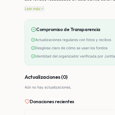
* implementación y mejora de los equipos de 
Leer más
* costos de diseño y mantenimiento
* pruebas piloto en mascotas sin dueños
* escalamiento del proyecto identificacion para cualquier tipo de mascota
Compromiso de Transparencia
Nuestro objetivo es demostrar que la tecnolog
Actualizaciones regulares con fotos y recibos
beneficio para nuestras mascotas.
Desglose claro de cómo se usan los fondos
Gracias por apoyar, donar o compartir esta in
Identidad del organizador verificada por Juntta
PARA MASCOTAS.
Actualizaciones (0)
Aún no hay actualizaciones.
Donaciones recientes