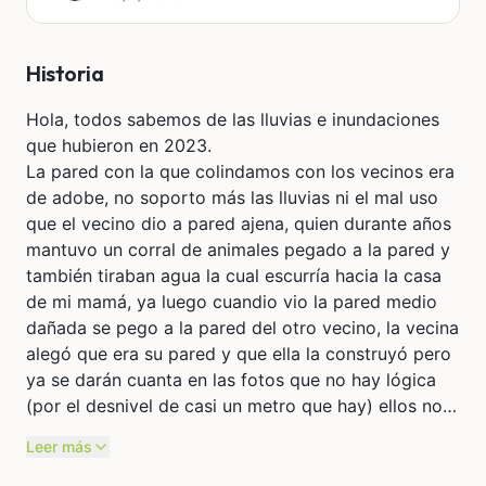
Historia
Hola, todos sabemos de las lluvias e inundaciones
que hubieron en 2023.
La pared con la que colindamos con los vecinos era
de adobe, no soporto más las lluvias ni el mal uso
que el vecino dio a pared ajena, quien durante años
mantuvo un corral de animales pegado a la pared y
también tiraban agua la cual escurría hacia la casa
de mi mamá, ya luego cuandio vio la pared medio
dañada se pego a la pared del otro vecino, la vecina
alegó que era su pared y que ella la construyó pero
ya se darán cuanta en las fotos que no hay lógica
(por el desnivel de casi un metro que hay) ellos no
se preocuparon por poner nada, nosotros pusimos
Leer más
algo para dividir y cubrir aunque sea un poco pero
para construirla se necesita mucho para material,