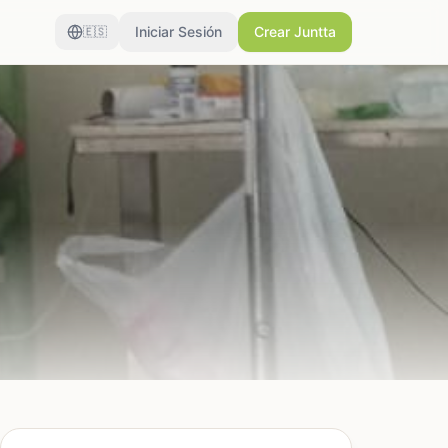
Iniciar Sesión
Crear Juntta
🇪🇸