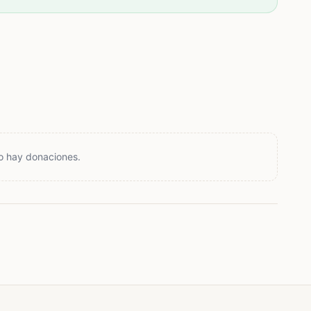
ienestar
ica muchísimo para nosotros. Y si no puedes donar,
o esta campaña para que llegue a más personas.
arle calidad de vida, acompañarle con amor y
leer y por cualquier forma de apoyo que puedas
o hay donaciones.