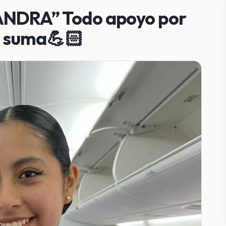
NDRA” Todo apoyo por
, suma💪🏻