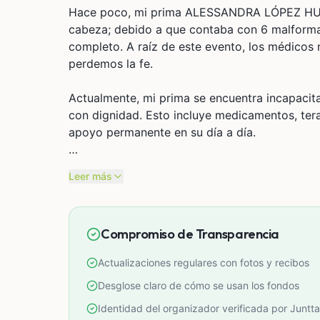
Hace poco, mi prima ALESSANDRA LÓPEZ HUAM
cabeza; debido a que contaba con 6 malformac
completo. A raíz de este evento, los médicos
perdemos la fe.
Actualmente, mi prima se encuentra incapacit
con dignidad. Esto incluye medicamentos, tera
apoyo permanente en su día a día.
Como familia, estamos haciendo todo lo posib
Leer más
vida, pero los gastos han superado nuestras 
Por eso, hemos decidido iniciar esta campaña 
Compromiso de Transparencia
destinados a cubrir:
Actualizaciones regulares con fotos y recibos
Tratamientos médicos y medicamentos
Terapias de rehabilitación
Desglose claro de cómo se usan los fondos
Cuidados diarios y asistencia especializada
Identidad del organizador verificada por Juntta