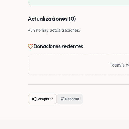
Equipamiento necesario para su movilidad y b
Cualquier apoyo, por pequeño que sea, signif
Actualizaciones (0)
también nos ayudas enormemente compartiend
Aún no hay actualizaciones.
Hoy más que nunca, queremos enfocarnos en d
dignidad en este proceso.
Donaciones recientes
Gracias de corazón por tomarte el tiempo de 
brindarnos.
Todavía n
Compartir
Reportar