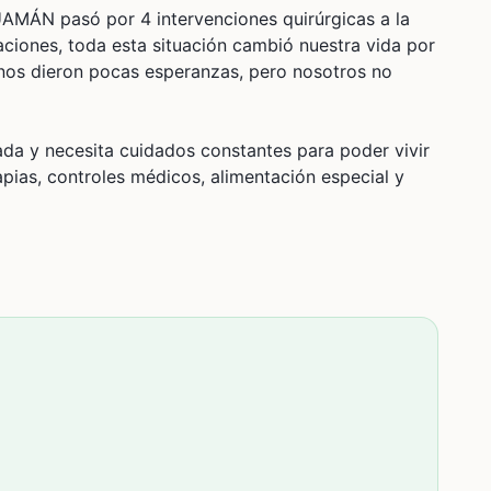
ÁN pasó por 4 intervenciones quirúrgicas a la
iones, toda esta situación cambió nuestra vida por
 nos dieron pocas esperanzas, pero nosotros no
ada y necesita cuidados constantes para poder vivir
pias, controles médicos, alimentación especial y
le para acompañarle y darle la mejor calidad de
posibilidades económicas.
con el objetivo de recaudar S/ 10,000 que serán