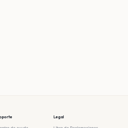
oporte
Legal
entro de ayuda
Libro de Reclamaciones