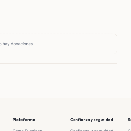
o hay donaciones.
Plataforma
Confianza y seguridad
S
Cómo Funciona
Confianza y seguridad
C