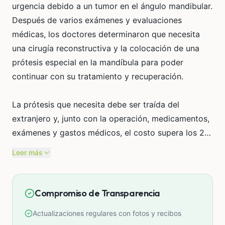
urgencia debido a un tumor en el ángulo mandibular.
Después de varios exámenes y evaluaciones
médicas, los doctores determinaron que necesita
una cirugía reconstructiva y la colocación de una
prótesis especial en la mandíbula para poder
continuar con su tratamiento y recuperación.
La prótesis que necesita debe ser traída del
extranjero y, junto con la operación, medicamentos,
exámenes y gastos médicos, el costo supera los 20
mil soles, una cantidad que nuestra familia no puede
Leer más
cubrir sola.
Todos los fondos recaudados serán utilizados
Compromiso de Transparencia
exclusivamente para la operación de Dayana, la
Actualizaciones regulares con fotos y recibos
compra de la prótesis, tratamientos médicos,