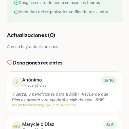
Desglose claro de cómo se usan los fondos
medicinas, exámenes y su proceso de recuperación.
Identidad del organizador verificada por Juntta
Cualquier ayuda, por pequeña que sea, significa
muchísimo para nosotros y nos acerca más a darle
Actualizaciones (0)
una oportunidad de seguir adelante. También
agradecemos de corazón a las personas que
Aún no hay actualizaciones.
compartan esta campaña
Donaciones recientes
Anónimo
S/ 10
?
hace 66 días
“Fuerza, y bendiciones para ti 🙌🏾✨ Recuerda que
Dios es grande y te ayudará a salir de esta. 💯💖”
Ver en blockchain
Auditar donación
Marycielo Diaz
S/ 5
MD