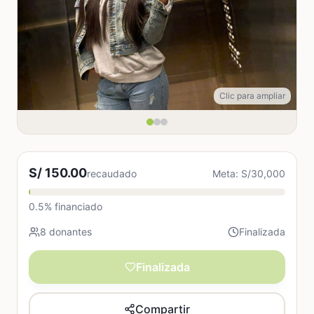
Clic para ampliar
S/ 150.00
recaudado
Meta: S/30,000
0.5% financiado
8 donantes
Finalizada
Finalizada
Compartir