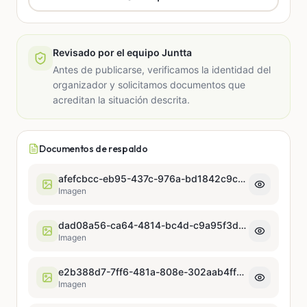
Revisado por el equipo Juntta
Antes de publicarse, verificamos la identidad del
organizador y solicitamos documentos que
acreditan la situación descrita.
Documentos de respaldo
afefcbcc-eb95-437c-976a-bd1842c9c08b.jpeg
Imagen
dad08a56-ca64-4814-bc4d-c9a95f3d75b8.jpeg
Imagen
e2b388d7-7ff6-481a-808e-302aab4ff208.jpeg
Imagen