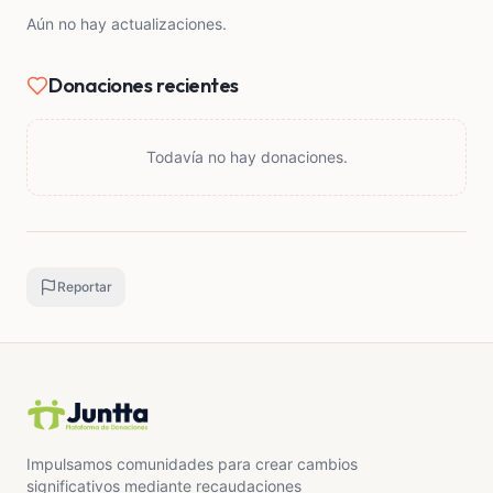
me ayudará a recuperar mi salud y poder volver a
Aún no hay actualizaciones.
trabajar y estudiar con normalidad. 🙏
Donaciones recientes
Todavía no hay donaciones.
Reportar
Impulsamos comunidades para crear cambios
significativos mediante recaudaciones