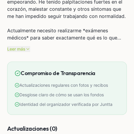
empeorando. He tenido palpitaciones fuertes en el
corazón, malestar constante y otros síntomas que
me han impedido seguir trabajando con normalidad.
Actualmente necesito realizarme *exámenes
médicos* para saber exactamente qué es lo que
tengo y poder iniciar un tratamiento adecuado.
Leer más
Lamentablemente, por mi situación económica, no
cuento con el dinero suficiente para cubrir estos
gastos.
Compromiso de Transparencia
El dinero recaudado será usado exclusivamente
Actualizaciones regulares con fotos y recibos
para:
Desglose claro de cómo se usan los fondos
* Exámenes médicos
Identidad del organizador verificada por Juntta
* Consultas
* Medicación (según lo que indiquen los doctores)
Actualizaciones (0)
Agradezco de corazón cualquier apoyo, ya que esto