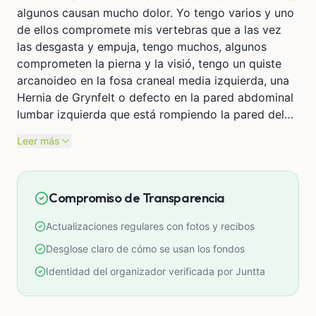
algunos causan mucho dolor. Yo tengo varios y uno
de ellos compromete mis vertebras que a las vez
las desgasta y empuja, tengo muchos, algunos
comprometen la pierna y la visió, tengo un quiste
arcanoideo en la fosa craneal media izquierda, una
Hernia de Grynfelt o defecto en la pared abdominal
lumbar izquierda que está rompiendo la pared del
músculo y un lipoma delantero que tapa la hernia de
Leer más
Grynfelt, dicha hernia se descubrió al encontrarme
el lipoma, también tengo problemas con mi calidad
dental, al parecer el medicamento que tomo para
Compromiso de Transparencia
los dolores causados por los
Neurofibromas está desgastando mi esmalte dental,
Actualizaciones regulares con fotos y recibos
ya me ha perjudicado 4 piezas dentales y estoy
tratando de no perder una 5.
Desglose claro de cómo se usan los fondos
Todos los casos de NF1 son distintos, con el paso
Identidad del organizador verificada por Juntta
de los años a mi se me está agudizando más,
muchos dolores, mareos y dificultades físicas.