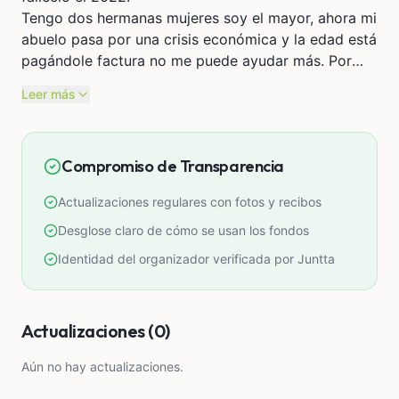
Tengo dos hermanas mujeres soy el mayor, ahora mi
abuelo pasa por una crisis económica y la edad está
pagándole factura no me puede ayudar más. Por
ende, yo trabajaba de mesero pero no sé gana
Leer más
suficiente y tengo que apoyar con mi mamá en los
gastos del hogar.
Por eso les pido encarecidamente que me ayuden
Compromiso de Transparencia
de todo corazón no pido grandeza, los que pueden
y los que desean apoyarme les estaré muy
Actualizaciones regulares con fotos y recibos
agradecido de todo corazón, póngase en mi lugar e
imaginen que soy su hij@, niet@ o sobrin@ o prim@
Desglose claro de cómo se usan los fondos
suyo que pasa lo mismo y que necesita apoyo.
Identidad del organizador verificada por Juntta
En si el pago es de 2400 soles, pero no quiero
abusar de sus solidaridad y con lo que me envíen y
lo que vine ahorrando trataré de pagar mi título y
Actualizaciones (0)
así podré apoyar a mi familia, también tendrán la
esperanza y contar conmigo en un futuro cuando
Aún no hay actualizaciones.
sea un profesional...