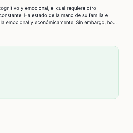
gnitivo y emocional, el cual requiere otro
onstante. Ha estado de la mano de su familia e
ola emocional y económicamente. Sin embargo, hoy
frontarlo.
ente de su tratamiento, terapias complementarias y
ueda seguir adelante con el cuidado y
te es un alivio. Gracias de corazón por