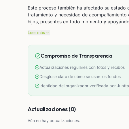
Este proceso también ha afectado su estado co
tratamiento y necesidad de acompañamiento c
hijos, presentes en todo momento y apoyánd
nuestros recursos ya no son suficientes para a
Leer más
Esta campaña busca cubrir la continuidad urg
necesidades que siguen surgiendo, para que p
Compromiso de Transparencia
acompañamiento que merece.
Actualizaciones regulares con fotos y recibos
Cualquier apoyo será de gran ayuda, cada apor
acompañarnos en este camino.
Desglose claro de cómo se usan los fondos
Identidad del organizador verificada por Juntta
Actualizaciones (0)
Aún no hay actualizaciones.