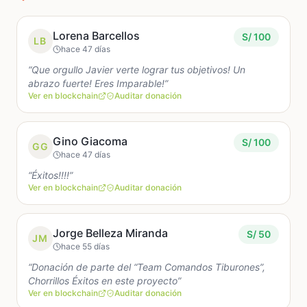
etapa de postproducción: edición, diseño y mezcla
de sonido, colorización, música, marketing y
distribución. Estos procesos son fundamentales
Lorena Barcellos
S/ 100
LB
para que Olaya: La Película pueda llegar al público
hace 47 días
con la calidad necesaria para emocionar, inspirar y
“Que orgullo Javier verte lograr tus objetivos! Un
representar dignamente al cine peruano.
abrazo fuerte! Eres Imparable!”
Ver en blockchain
Auditar donación
Creemos profundamente que esta película puede
tener un impacto importante en el país. En una
Gino Giacoma
S/ 100
GG
época donde necesitamos más historias que unan
hace 47 días
generaciones, rescaten valores familiares y nos
“Éxitos!!!!”
recuerden el poder de la perseverancia y la
Ver en blockchain
Auditar donación
identidad peruana, Olaya busca convertirse en una
obra que inspire a jóvenes, familias y futuras
generaciones de cineastas.
Jorge Belleza Miranda
S/ 50
JM
hace 55 días
Cada aporte, grande o pequeño, significa
“Donación de parte del “Team Comandos Tiburones”,
muchísimo para nosotros. No solo estarán
Chorrillos Éxitos en este proyecto”
Ver en blockchain
Auditar donación
ayudando a terminar una película; estarán ayudando