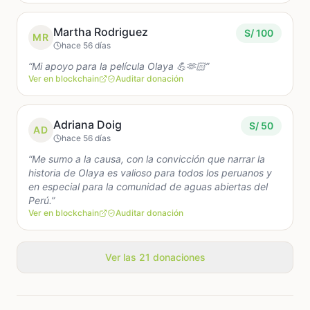
a demostrar que el cine peruano independiente sí
puede salir adelante cuando las personas se unen
Martha Rodriguez
S/ 100
MR
detrás de una historia con corazón.
hace 56 días
“Mi apoyo para la película Olaya 💪🫶🏻”
Queremos invitarte a ser parte de este sueño.
Ver en blockchain
Auditar donación
Acompáñanos en el último tramo de este viaje y
ayúdanos a llevar Olaya: La Película hasta la
pantalla.
Adriana Doig
S/ 50
AD
hace 56 días
Porque esta historia no solo es nuestra.
“Me sumo a la causa, con la convicción que narrar la
También puede ser parte de todos los peruanos.
historia de Olaya es valioso para todos los peruanos y
en especial para la comunidad de aguas abiertas del
Perú.”
Ver en blockchain
Auditar donación
Ver las 21 donaciones