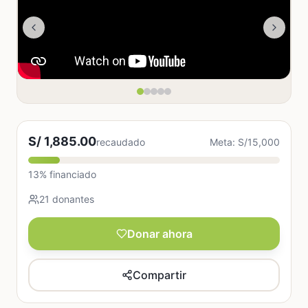
S/ 1,885.00
recaudado
Meta: S/15,000
13% financiado
21 donantes
Donar ahora
Compartir