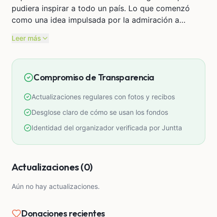
pudiera inspirar a todo un país. Lo que comenzó
como una idea impulsada por la admiración a
nuestro pasado y a nuestros héroes, hoy se ha
Leer más
convertido en una producción que ya logró superar
una de las etapas más difíciles: el rodaje.
Compromiso de Transparencia
Con muchísimo sacrificio, esfuerzo independiente y
el apoyo de personas que creyeron en este sueño
Actualizaciones regulares con fotos y recibos
desde el inicio, logramos filmar la película. Sin
embargo, como sucede en muchas producciones
Desglose claro de cómo se usan los fondos
independientes peruanas, durante el proceso
Identidad del organizador verificada por Juntta
aparecieron imprevistos y costos adicionales que no
estaban contemplados inicialmente. A pesar de
haber llegado tan lejos, todavía necesitamos apoyo
Actualizaciones (0)
para poder terminar la película de la manera que
esta historia merece.
Aún no hay actualizaciones.
Hoy estamos recaudando fondos para culminar la
Donaciones recientes