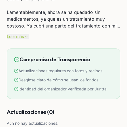
Lamentablemente, ahora se ha quedado sin
medicamentos, ya que es un tratamiento muy
costoso. Ya cubrí una parte del tratamiento con mis
ahorros, pero no puedo cubrir lo que sigue. Su ojito
Leer más
está recién comenzando a recuperarse pero
necesita continuar con sus medicinas para no
empeorar.
Compromiso de Transparencia
Cualquier ayuda será muy valiosa. Gracias de todo
corazón.
Actualizaciones regulares con fotos y recibos
GASTADO:
Desglose claro de cómo se usan los fondos
Cirugía (con préstamo): S/ 350
Identidad del organizador verificada por Juntta
Pastillas + Vitaminas: S/ 50
Hemogramas (2 análisis) S/ 150
Tratamientos (5 días a S/ 20): S/ 100
Actualizaciones (0)
Ciprovet: S/ 70
Plasma (2 semanas): S/ 60
Aún no hay actualizaciones.