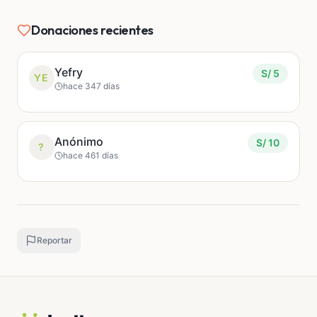
GASTOS POR CUBRIR
Donaciones recientes
Cirugía (con préstamo): S/ 350
Plasma: S/ 30
Ofloxacina: S/ 70
Yefry
S/ 5
YE
Pastillas: 50
hace 347 días
Anónimo
S/ 10
?
hace 461 días
Reportar