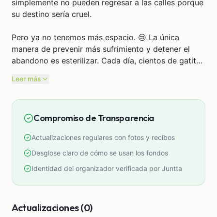
simplemente no pueden regresar a las calles porque
su destino sería cruel.
Pero ya no tenemos más espacio. 😢 La única
manera de prevenir más sufrimiento y detener el
abandono es esterilizar. Cada día, cientos de gatitos
nacen en las calles, expuestos al hambre,
Leer más
enfermedades, atropellos y hasta envenenamiento.
La solución no es solo rescatarlos, sino evitar que
sigan naciendo en el abandono.
Compromiso de Transparencia
Tu apoyo nos ayudará a realizar una campaña de
Actualizaciones regulares con fotos y recibos
esterilización masiva, enfocada en las zonas con
más sobrepoblación de animales en abandono.
Desglose claro de cómo se usan los fondos
También podremos atender casos urgentes de
Identidad del organizador verificada por Juntta
perros abandonados. Cada aporte, por pequeño
que sea, hace la diferencia.
Actualizaciones (0)
Dona y sé parte del cambio. ¡Juntos podemos evitar