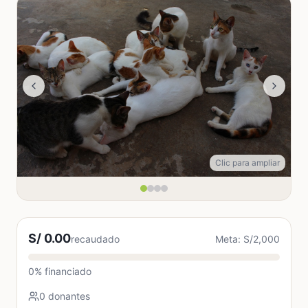
Clic para ampliar
S/ 0.00
recaudado
Meta: S/2,000
0% financiado
0 donantes