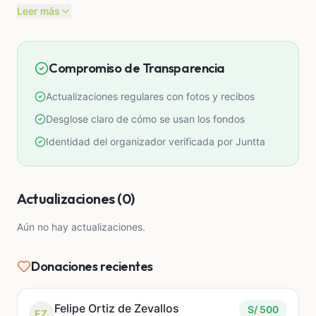
medalla de bronce y una nueva invitación
Leer más
presencial."
"Esta vez no quiero dejar pasar la oportunidad. Ir a
Compromiso de Transparencia
SIMOC 2026 no es solo competir; es entender cómo
un país líder como Singapur enseña matemáticas,
Actualizaciones regulares con fotos y recibos
aprender de su metodología y traer ese
conocimiento aquí. Es demostrar que en el Perú hay
Desglose claro de cómo se usan los fondos
muchísimo talento."
Identidad del organizador verificada por Juntta
El viaje, la estadía y las inscripciones son costosas,
y cualquier granito de arena me acerca un paso más
Actualizaciones (0)
a ese avión.
Aún no hay actualizaciones.
Donaciones recientes
Felipe Ortiz de Zevallos
S/ 500
FZ