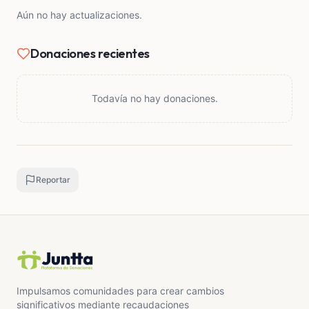
De corazón, gracias por tomarte el tiempo de
Aún no hay actualizaciones.
leerme y por cualquier apoyo que puedas
brindarme.
Donaciones recientes
Todavía no hay donaciones.
Reportar
Impulsamos comunidades para crear cambios
significativos mediante recaudaciones