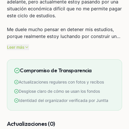
adelante, pero actualmente estoy pasando por una
situación económica difícil que no me permite pagar
este ciclo de estudios.
Me duele mucho pensar en detener mis estudios,
porque realmente estoy luchando por construir un
mejor futuro. No es falta de ganas, es una situación
Leer más
que hoy me supera económicamente.
Por eso estoy creando esta campaña para pedir su
Compromiso de Transparencia
apoyo y poder continuar con mis estudios.
Actualizaciones regulares con fotos y recibos
Cualquier ayuda, por más pequeña que sea, significa
muchísimo para mí. Incluso S/1 o lo que puedas
Desglose claro de cómo se usan los fondos
aportar ya es una gran ayuda y suma bastante para
Identidad del organizador verificada por Juntta
lograr mi meta 🤍
Y si no puedes donar, compartir esta campaña
también me ayuda muchísimo 🙏
Actualizaciones (0)