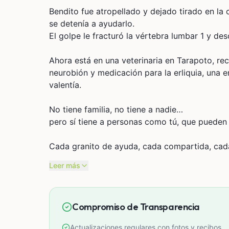
Bendito fue atropellado y dejado tirado en la
se detenía a ayudarlo.
El golpe le fracturó la vértebra lumbar 1 y d
Ahora está en una veterinaria en Tarapoto, rec
neurobión y medicación para la erliquia, una
valentía.
No tiene familia, no tiene a nadie…
pero sí tiene a personas como tú, que pueden 
Cada granito de ayuda, cada compartida, cad
de volver a ponerse en pie. 💛
Leer más
Bendito está luchando, y yo prometí que no lo 
Ayúdame a seguir luchando por él. 💔🐾
Compromiso de Transparencia
Actualizaciones regulares con fotos y recibos