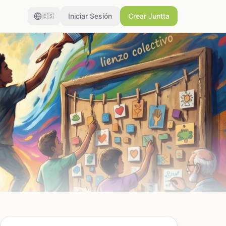
Iniciar Sesión
Crear Juntta
🇪🇸